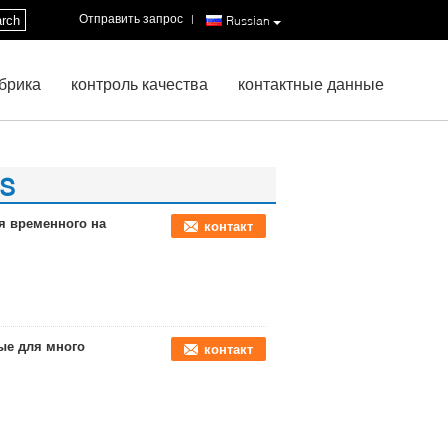
Отправить запрос
|
rch
Russian
брика
контроль качества
контактные данные
ts
я временного на
контакт
ые для много
контакт