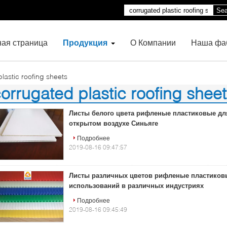
Sea
ная страница
Продукция
О Компании
Наша фа
lastic roofing sheets
orrugated plastic roofing shee
)
Листы белого цвета рифленые пластиковые дл
открытом воздухе Синьяге
Подробнее
2019-08-16 09:47:57
Листы различных цветов рифленые пластиков
использований в различных индустриях
Подробнее
2019-08-16 09:45:49