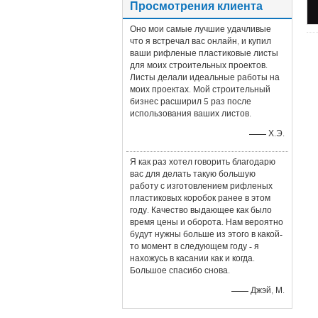
Просмотрения клиента
Оно мои самые лучшие удачливые
что я встречал вас онлайн, и купил
ваши рифленые пластиковые листы
для моих строительных проектов.
Листы делали идеальные работы на
моих проектах. Мой строительный
бизнес расширил 5 раз после
использования ваших листов.
—— Х.Э.
Я как раз хотел говорить благодарю
вас для делать такую большую
работу с изготовлением рифленых
пластиковых коробок ранее в этом
году. Качество выдающее как было
время цены и оборота. Нам вероятно
будут нужны больше из этого в какой-
то момент в следующем году - я
нахожусь в касании как и когда.
Большое спасибо снова.
—— Джэй, М.