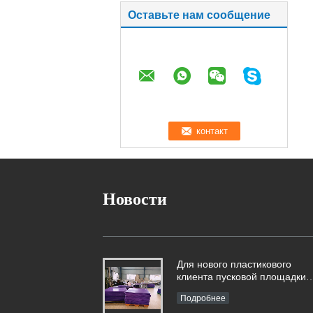
Оставьте нам сообщение
Новости
Для нового пластикового
клиента пусковой площадки
слоя, куплены 2 машины
Подробнее
краев запечатывания штранг