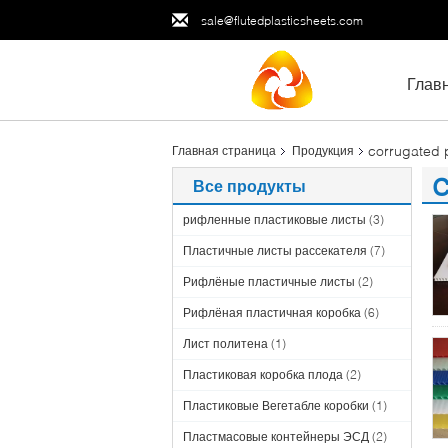
sale@flutedplasticsheets.com
Глав
corrugated p
Главная страница
Продукция
c
Все продукты
(6
рифленные пластиковые листы
(3)
Пластичные листы рассекателя
(7)
Рифлёные пластичные листы
(2)
Рифлёная пластичная коробка
(6)
Лист политена
(1)
Пластиковая коробка плода
(2)
Пластиковые Вегетабле коробки
(1)
Пластмасовые контейнеры ЭСД
(2)