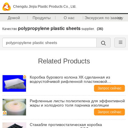
Chengdu Jinjia Plastic Products Co., Ltd.
Домой
Продукты
О нас
Экскурсия по заводу
>>
polypropylene plastic sheets
Качество
supplier.
(36)
Related Products
Коробка бурового колона ХК сделанная из
водоустойчивой рифленной пластиковой
картонной коробки листов лучше чем навощенной
Запрос сейчас
Рифленные листы полиэтилена для эффективной
жары и холодного толя парника изоляции
Запрос сейчас
Стакабле противостатическая коробка