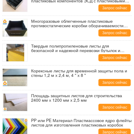
пластиковых компонентов ЭСД с пластиковыми
рассекателем и ручками
Запрос сейчас
Многоразовые облегченные пластиковые
противостатические коробки оборачиваемости
ЭСД для электронных блоков
Запрос сейчас
Твердые полипропиленовые листы для
безопасной и надежной перевозки бутылок и
банок на поддонах
Запрос сейчас
Корексные листы для временной защиты пола и
стены 1,2 м х 2,4 м, 4 " х 8 "
Запрос сейчас
Площадь защитных листов для строительства
2400 мм х 1200 мм х 2,5 мм
Запрос сейчас
PP или PE Материал Пластмассовое ядро флейты
листов для изготовления пластиковых коробок
Запрос сейчас